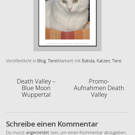
Veröffentlicht in
Blog
,
Tiere
Markiert mit
Batida
,
Katzen
,
Tiere
Artikel-
Death Valley –
Promo-
Blue Moon
Aufnahmen Death
Navigation
Wuppertal
Valley
Schreibe einen Kommentar
Du musst
angemeldet
sein, um einen Kommentar abzugeben.