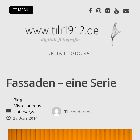
Zum
Inhalt
MENÜ
springen
DIGITALE FOTOGRAFIE
Fassaden – eine Serie
Blog
Miscellaneous
Unterwegs
T.Leiendecker
27. April 2014